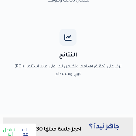
لضمان نجاحك وتفوقك.
النتائج
نركز على تحقيق أهدافك ونضمن لك أعلى عائد استثمار (ROI)
قوي ومستدام.
جاهز نبدأ ؟
احجز
تواصل
احجز جلسة مدتها 30
موعد
الان