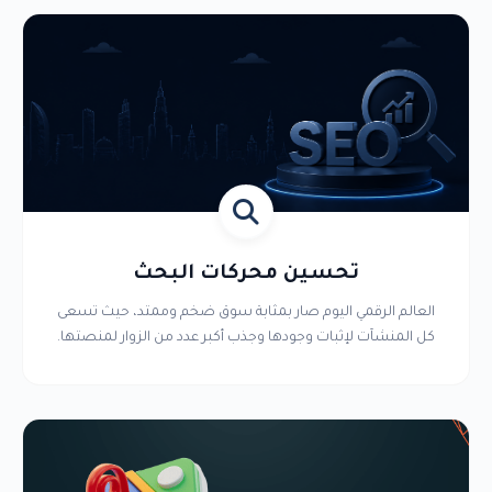
تحسين محركات البحث
العالم الرقمي اليوم صار بمثابة سوق ضخم وممتد، حيث تسعى
كل المنشآت لإثبات وجودها وجذب أكبر عدد من الزوار لمنصتها.