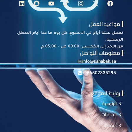
مواعيد العمل
نعمل ستة أيام في الأسبوع، كل يوم ما عدا أيام العطل
الرسمية.
من الاحد إلى الخميس: 09:00 ص – 05:00 م
معلومات التواصل
info@sahabah.sa
966502335295+
روابط الموقع
الرئيسية
الخدمات
أعمالنا