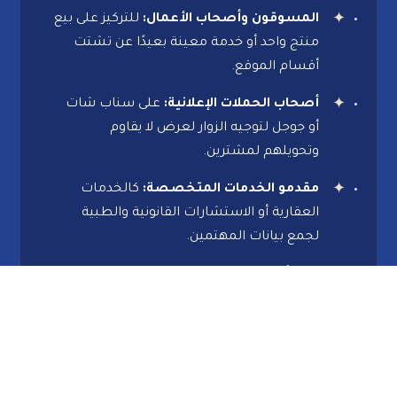
المسوقون وأصحاب الأعمال:
للتركيز على بيع
منتج واحد أو خدمة معينة بعيدًا عن تشتت
أقسام الموقع.
أصحاب الحملات الإعلانية:
على سناب شات
أو جوجل لتوجيه الزوار لعرض لا يقاوم
وتحويلهم لمشترين.
مقدمو الخدمات المتخصصة:
كالخدمات
العقارية أو الاستشارات القانونية والطبية
لجمع بيانات المهتمين.
الباحثون عن قاعدة بيانات:
للراغبين في بناء
قاعدة عملاء مستهدفة ونتائج ملموسة وعائد
سريع للاستثمار.