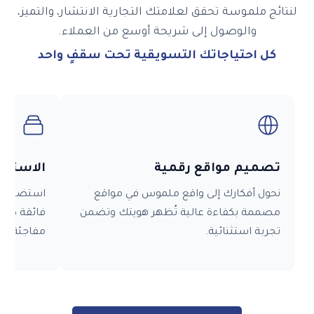
تائج ملموسة تحقق لعلامتك التجارية الانتشار، والتميز،
والوصول إلى شريحة أوسع من العملاء.
كل احتياجاتك التسويقية تحت سقفٍ واحد
تصميم مواقع رقمية
الاستضافة 
نحول أفكارك إلى واقع ملموس في مواقع
استضافة موثوق
مصممة بكفاءة عالية تُظهر هويتك وتضمن
فائقة طوال ال
تجربة استثنائية.
مفاجئة لتضمن 