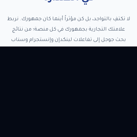
 تكتفِ بالتواجد، بل كن مؤثراً أينما كان جمهورك. نربط
علامتك التجارية بجمهورك في كل منصة؛ من نتائج
بحث جوجل إلى تفاعلات لينكدإن وإنستجرام وسناب
شات وتيك توك. نصمم لك استراتيجية تسويقية
متكاملة تجعل حضورك الرقمي أداة حقيقية لنمو
مبيعاتك.