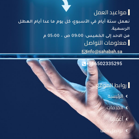
مواعيد العمل
نعمل ستة أيام في الأسبوع، كل يوم ما عدا أيام العطل
الرسمية.
من الاحد إلى الخميس: 09:00 ص – 05:00 م
معلومات التواصل
info@sahabah.sa
966502335295+
روابط الموقع
الرئيسية
الخدمات
أعمالنا
تواصل معنا