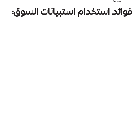
فوائد استخدام استبيانات السوق:
قياس رضا العملاء.
فهم أسباب التردد أو الفشل في الشراء.
جمع اقتراحات لتحسين الخدمة أو المنتج.
استكشاف سلوك المستهلك الشرائي.
نصائح لنجاح الاستبيان:
اجعل الأسئلة محددة ومباشرة.
استخدم مزيجًا من الأسئلة المغلقة والمفتوحة.
لا تطل الاستبيان: 5 إلى 10 أسئلة كافية.
حفّز المشاركين (مثلاً: خصم أو هدية مقابل
تعبئته).
تجزئة الجمهور: الخطوة الأولى
نحو تخصيص التسويق