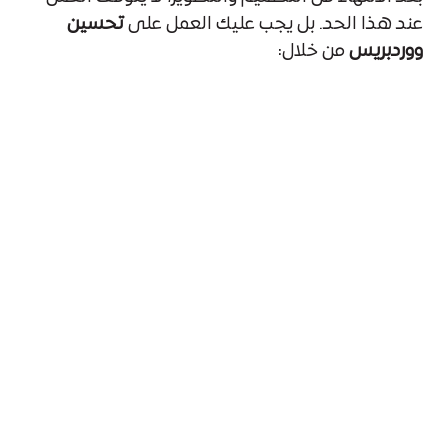
عند هذا الحد. بل يجب عليك العمل على
تحسين
ووردبريس
من خلال:
تحسين السرعة
: عبر ضغط الصور، وتفعيل
التخزين المؤقت.
تحسين الأمان
: باستخدام إضافات حماية
وتحديث القوالب والإضافات بشكل دوري.
تحسين محركات البحث (SEO)
:
من خلال تحسين
العناوين، الميتا ديسكربشن، الربط الداخلي،
واستخدام كلمات مفتاحية ذات صلة.
تحسين تجربة المستخدم
: عبر تصميم واجهات
سهلة، سرعة تحميل، وتنقل واضح.
كل هذه العوامل تؤثر بشكل مباشر على ظهور
موقعك في نتائج البحث، وزيادة التفاعل، وتقليل
معدل الارتداد.
من يحتاج إلى تصميم