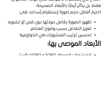
فقط، بل يتأثر أيضًا بالأبعاد الصحيحة.
اختيار أفضل حجم صورة إنستقرام يُساعد على:
ظهور الصورة بكامل جودتها دون قص أو تشويه
تعزيز التفاعل بسبب وضوح العناصر
تحسين ترتيب المنشورات في الخوارزمية
الأبعاد الموصى بها:
المنشورات المربعة: 1080 × 1080 بكسل
المنشورات الرأسية: 1080 × 1350 بكسل
القصص (Story): 1080 × 1920 بكسل
الريلز: 1080 × 1920 بكسل
احرص دائمًا على استخدام هذه الأبعاد عند إعداد
تصميمات إنستقرام لتضمن ظهورها بأفضل شكل
ممكن.
هل يمكن أن تؤثر التصميمات