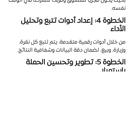
بحيث يكون مجزيًا للمسوّق ومربحًا للشركة في الوقت
نفسه.
الخطوة 4: إعداد أدوات تتبع وتحليل
الأداء
من خلال أدوات رقمية متقدمة، يتم تتبع كل نقرة،
وزيارة، وبيع، لضمان دقة البيانات وشفافية النتائج.
الخطوة 5: تطوير وتحسين الحملة
باستمرار
نراقب الأداء بشكل دوري ونقوم بتحليل النتائج لتعديل
الإعلانات والرسائل التسويقية وتحقيق
أعلى عائد
على الاستثمار (ROI)
.
لماذا تختار شركة سحابة لإدارة
تسويق منتجاتك بالعمولة؟