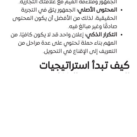
الجمهور وملاءمة القيم مع علامتك التجارية.
المحتوى الأصلي:
الجمهور يثق في التجربة
الحقيقية، لذلك من الأفضل أن يكون المحتوى
صادقًا وغير مبالغ فيه.
التكرار الذكي:
إعلان واحد قد لا يكون كافيًا، من
المهم بناء حملة تحتوي على عدة مراحل من
التعريف إلى الإقناع في التحويل.
كيف تبدأ استراتيجيات
التسويق عبر الإنفلوينسر:
لكي تحقق نتائج ملموسة من حملات التسويق عبر
المؤثرين، لا بد من اتباع خطة واستراتيجية واضحة.
إليك أهم الخطوات لبناء
استراتيجيات تسويق عبر
الإنفلوينسر
فعّالة:
1. تحديد الهدف من الحملة