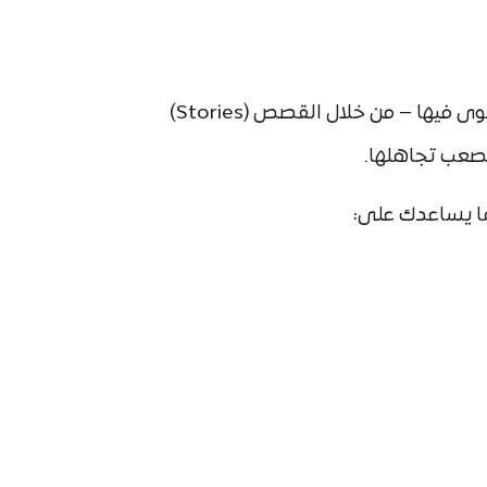
من أكثر التطبيقات استخدامًا بين فئة الشباب والمراهقين، كما أن طريقة عرض المحتوى فيها – من خلال القصص (Stories)
يصعب تجاهلها.
مما يساعدك على: