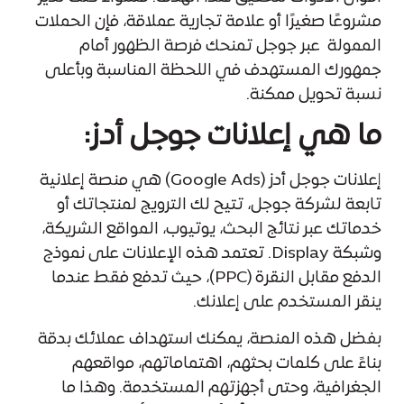
مشروعًا صغيرًا أو علامة تجارية عملاقة، فإن ال
حملات
الممولة
عبر جوجل تمنحك فرصة الظهور أمام
جمهورك المستهدف في اللحظة المناسبة وبأعلى
نسبة تحويل ممكنة.
ما هي إعلانات جوجل أدز:
إعلانات جوجل أدز (Google Ads) هي منصة إعلانية
تابعة لشركة جوجل، تتيح لك الترويج لمنتجاتك أو
خدماتك عبر نتائج البحث، يوتيوب، المواقع الشريكة،
وشبكة Display. تعتمد هذه الإعلانات على نموذج
الدفع مقابل النقرة (PPC)، حيث تدفع فقط عندما
ينقر المستخدم على إعلانك.
بفضل هذه المنصة، يمكنك استهداف عملائك بدقة
بناءً على كلمات بحثهم، اهتماماتهم، مواقعهم
الجغرافية، وحتى أجهزتهم المستخدمة. وهذا ما