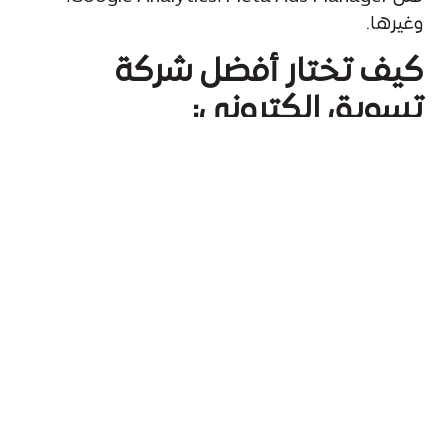
وغيرها.
كيف تختار أفضل شركة
تسويق الكتروني:
إليك 7 معايير تساعدك في اتخاذ القرار الصائب:
الخبرة وسابقة الأعمال
اطّلع على مشاريعهم السابقة، أنواع الحملات التي
نفّذوها، ونتائجها.
التخصص في مجالك
بعض الشركات تتفوق في قطاع التجزئة، أخرى في
العقارات أو التعليم. ابحث عمّن يفهم جمهورك
ونشاطك.
الشفافية والتقارير
أفضل شركات التسويق الإلكتروني تقدم تقارير دورية